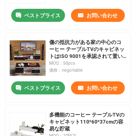
ベストプライス
お問い合わせ
工場旅行
品質管理
傷の抵抗力がある家の中心のコ
ーヒー テーブルTVのキャビネッ
私達に連絡しなさい
トはISO 9001を承認されて置い
た
MOQ：50pcs
価格：negotiable
引用を要求しなさい
ベストプライス
お問い合わせ
家部屋の家具
居間の家具
多機能のコーヒー テーブルTVの
キャビネット110*60*37cmの容
易な貯蔵
食堂の家具
MOQ：10PCS