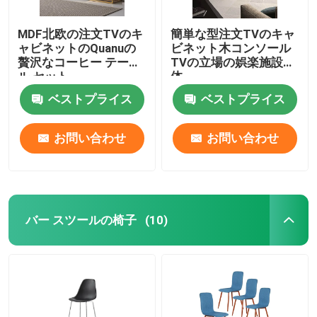
MDF北欧の注文TVのキ
簡単な型注文TVのキャ
ャビネットのQuanuの
ビネット木コンソール
贅沢なコーヒー テーブ
TVの立場の娯楽施設媒
ル セット
体
ベストプライス
ベストプライス
お問い合わせ
お問い合わせ
バー スツールの椅子
(10)