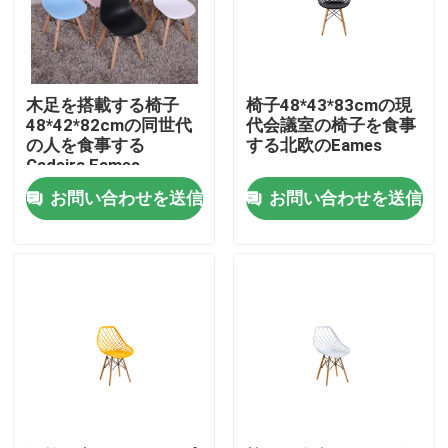
工場旅行
木足を搭載する椅子
椅子48*43*83cmの現
品質管理
48*42*82cmの同世代
代会議室の椅子を食事
の人を食事する
する北欧のEames
Cadeira Eames
私達に連絡しなさい
お問い合わせを送信
お問い合わせを送信
引用を要求しなさい
家部屋の家具
居間の家具
食堂の家具