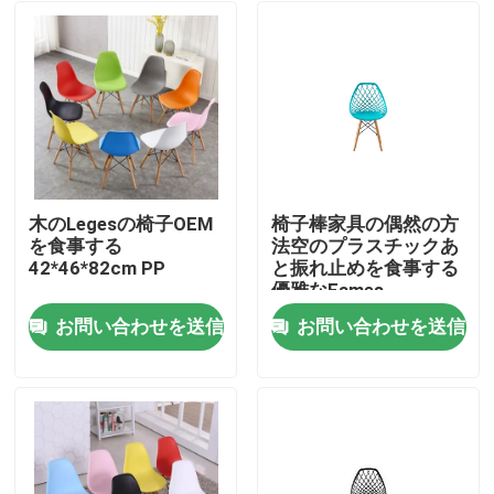
木のLegesの椅子OEM
椅子棒家具の偶然の方
を食事する
法空のプラスチックあ
42*46*82cm PP
と振れ止めを食事する
優雅なEames
お問い合わせを送信
お問い合わせを送信
家
プロダクト
私達について