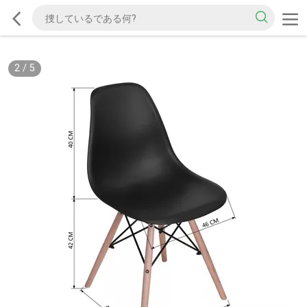
2
/
5