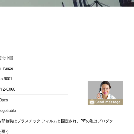
河北中国
i Yunze
so-9001
YZ-C060
0pcs
egotiable
内部包装はプラスチック フィルムと固定され、PEの泡はプロダクト
を覆う