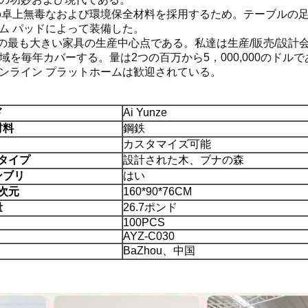
の卓上無毒なおよび環境保全材料を採用するため。テーブルの
ム パッドによって装備した。
場北の最も大きい家具の生産中心点である。私達は生産/販売/設
区域を毎年カバーする。量は2つの百万から5，000,000のド
ンライン プラットホームは歓迎されている。
ド
Ai Yunze
材料
鋼鉄
カスタマイズ可能
タイプ
設計された木、ブナの森
ンブリ
はい
次元
160*90*76CM
量
26.7ポンド
100PCS
AYZ-C030
BaZhou、中国