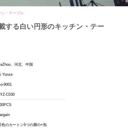
ッチン・テーブル
を搭載する白い円形のキッチン・テー
BaZhou、河北、中国
i Yunze
so-9001
YZ-C030
00PCS
argain
茶色のカートン5つの層の+泡