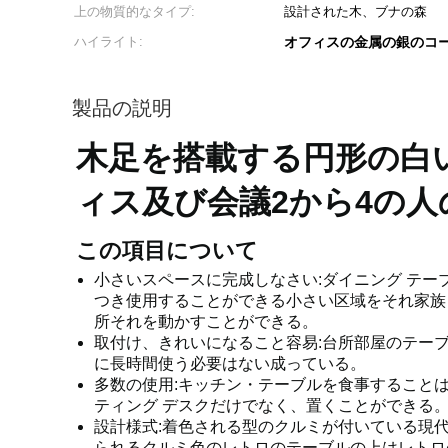
上の物質的なタイプ:
設計された木、ブナの森
ハイライト:
オフィスの金属の銀のコー
製品の説明
木足を搭載する円形の白
ィス及び会議2から4の人の
この項目について
小さいスペースに完成しなさい:ダイニング テーブルの
つき使用することができる小さい区域をそれ家族
所それを動かすことができる。
取付け、きれいになること容易:台所部屋のテー
に長時間使う必要はない成っている。
多数の使用:キッチン・テーブルを食事すること
ティング デスクだけでなく、置くことができる
設計様式:着色される型のクルミが付いている現
られるクルミ色のレトロのテーブルの上はレトロ