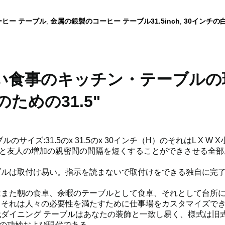
ヒー テーブル
金属の銀製のコーヒー テーブル31.5inch
30インチの
,
,
い食事のキッチン・テーブルの
ための31.5"
サイズ:31.5のx 31.5のx 30インチ（H）のそれはL X 
と友人の増加の親密間の間隔を短くすることができさせる全部
ブルは取付け易い。指示を読まないで取付けをできる独自に完
はまた朝の食卓、余暇のテーブルとして食卓、それとして台所
。それは人々の必要性を満たすために仕事場をカスタマイズで
代ダイニング テーブルはあなたの装飾と一致し易く、様式は旧
の功妙および現代である。