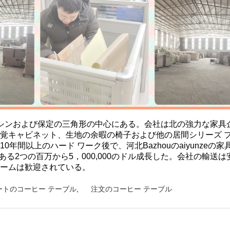
は北京、テンシンおよび保定の三角形の中心にある。会社は北の強力
聴覚キャビネット、生地の余暇の椅子および他の居間シリーズ 
間以上のハード ワーク後で、河北Bazhouのaiyunzeの家具
である2つの百万から5，000,000のドル成長した。会社の輸
ホームは歓迎されている。
ートのコーヒー テーブル
,
注文のコーヒー テーブル