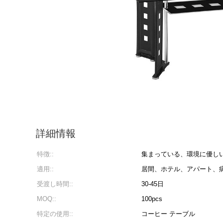
詳細情報
特徴::
集まっている、環境に優し
適用::
居間、ホテル、アパート、
受渡し時間::
30-45日
MOQ::
100pcs
特定の使用::
コーヒー テーブル