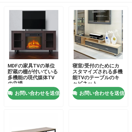
MDFの家具TVの単位
寝室/受付のためにカ
貯蔵の棚が付いている
スタマイズされる多機
多機能の現代媒体TV
能TVのテーブルのキ
の立場
ャビネット
ホーム
お問い合わせを送信
お問い合わせを送信
企業情報
接触