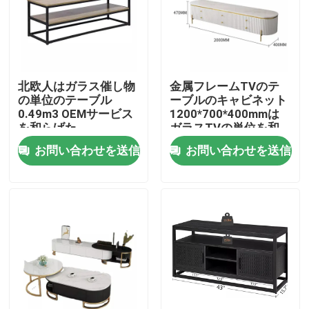
製品
家部屋の家具
北欧人はガラス催し物
金属フレームTVのテ
の単位のテーブル
ーブルのキャビネット
0.49m3 OEMサービス
1200*700*400mmは
居間の家具
を和らげた
ガラスTVの単位を和
らげた
お問い合わせを送信
お問い合わせを送信
食堂の家具
注文TVのキャビネット
バー スツールの椅子
注文のコーヒー テーブル