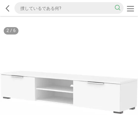
2
/
6