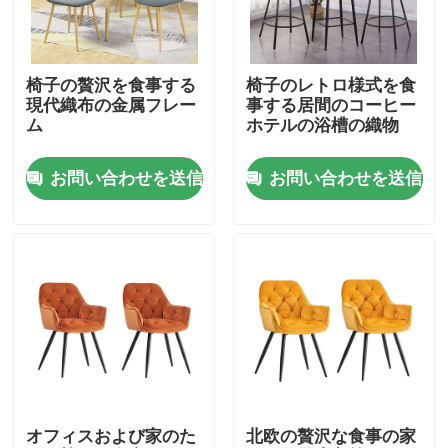
工場旅行
椅子の贅沢を食事する
椅子のレトロ様式を食
現代織布の金属フレー
事する居間のコーヒー
品質管理
ム
ホテルの浴槽の織物
お問い合わせを送信
お問い合わせを送信
私達に連絡しなさい
引用を要求しなさい
家部屋の家具
居間の家具
オフィスおよび家のた
北欧の贅沢な食事の家
食堂の家具