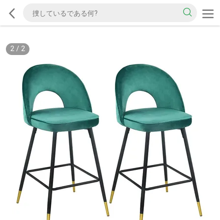
2
/
2