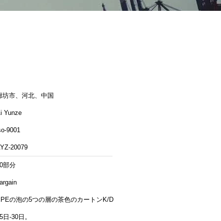
廊坊市、河北、中国
i Yunze
so-9001
YZ-20079
20部分
argain
EPEの泡の5つの層の茶色のカートンK/D
15日-30日。