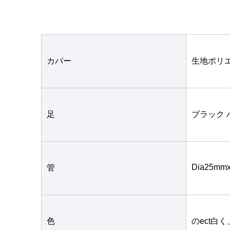
カバー
生地ポリ
足
ブラック
Dia25mm
管
色
のect白