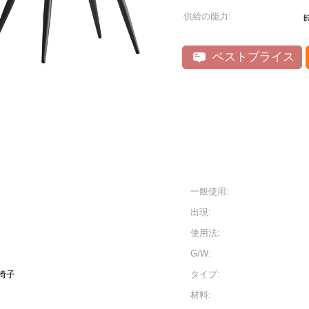
供給の能力:
ベストプライス
一般使用:
出現:
使用法:
G/W:
椅子
タイプ:
材料: