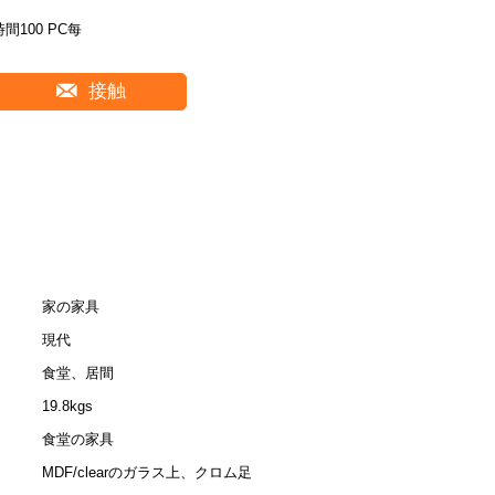
時間100 PC每
接触
家の家具
現代
食堂、居間
19.8kgs
食堂の家具
MDF/clearのガラス上、クロム足