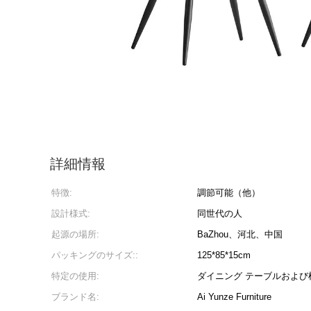
詳細情報
特徴:
調節可能（他）
設計様式:
同世代の人
起源の場所:
BaZhou、河北、中国
パッキングのサイズ::
125*85*15cm
特定の使用:
ダイニング テーブルおよび
ブランド名:
Ai Yunze Furniture