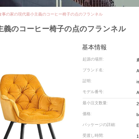
食事の家の現代最小主義のコーヒー椅子の点のフランネル
主義のコーヒー椅子の点のフランネル
基本情報
起源の場所:
ブランド名:
A
証明:
i
モデル番号:
A
最小注文数量:
価格:
b
パッケージの詳細:
受渡し時間: