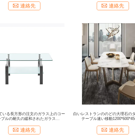
連絡先
連絡先
ている長方形の注文のガラス上のコー
白いレストランののどの大理石の
ーブルの耐久の緩和されたガラスの側
テーブル速い移動1200*600*45
面のテーブル
連絡先
連絡先