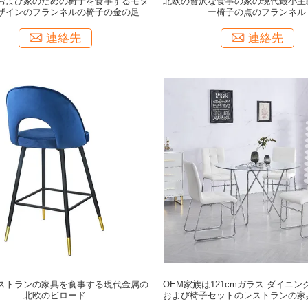
および家のための椅子を食事するモダ
北欧の贅沢な食事の家の現代最小主
ザインのフランネルの椅子の金の足
ー椅子の点のフランネル
連絡先
連絡先
ストランの家具を食事する現代金属の
OEM家族は121cmガラス ダイニン
北欧のビロード
および椅子セットのレストランの家
た