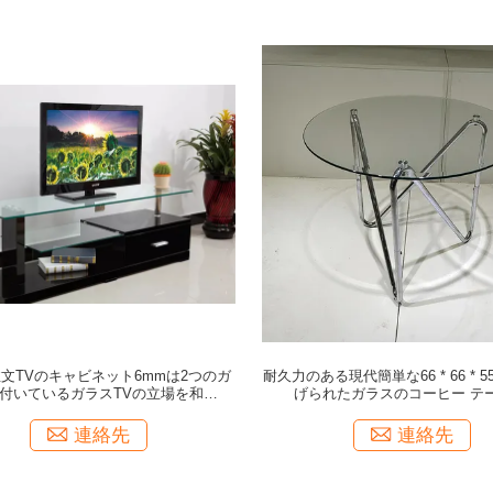
文TVのキャビネット6mmは2つのガ
耐久力のある現代簡単な66 * 66 * 
付いているガラスTVの立場を和らげ
げられたガラスのコーヒー テ
た
連絡先
連絡先