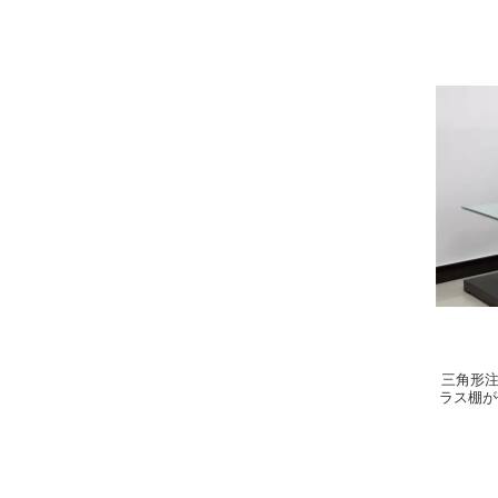
三角形注
ラス棚が