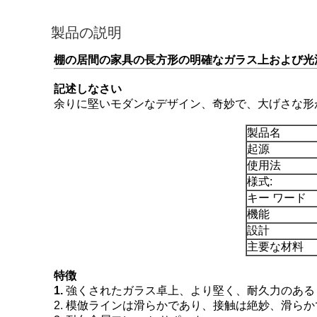
製品の説明
棚の居間の家具の長方形の明確なガラス上および光
記述しなさい
余りに堅いモダンなデザイン、奇妙で、大げさな形
製品名
起源
使用法
様式:
キー ワード
機能
設計
主要な材料
特徴
1.
強くされたガラス卓上、より堅く、耐久力のある
2. 模倣ラインは滑らかであり、接触は絶妙、滑ら