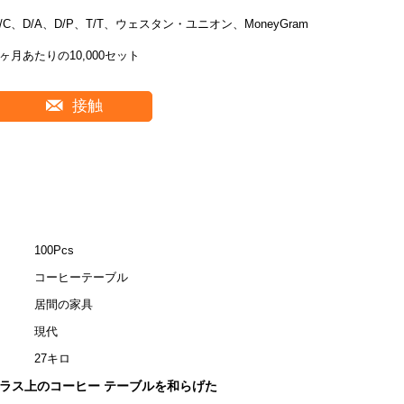
L/C、D/A、D/P、T/T、ウェスタン・ユニオン、MoneyGram
1ヶ月あたりの10,000セット
接触
100Pcs
コー​​ヒーテーブル
居間の家具
現代
27キロ
1はガラス上のコーヒー テーブルを和らげた