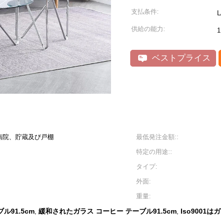
支払条件:
供給の能力:
ベストプライス
病院、貯蔵及び戸棚
最低発注金額::
特定の用途::
タイプ:
外面:
重量:
91.5cm
緩和されたガラス コーヒー テーブル91.5cm
Iso900
,
,