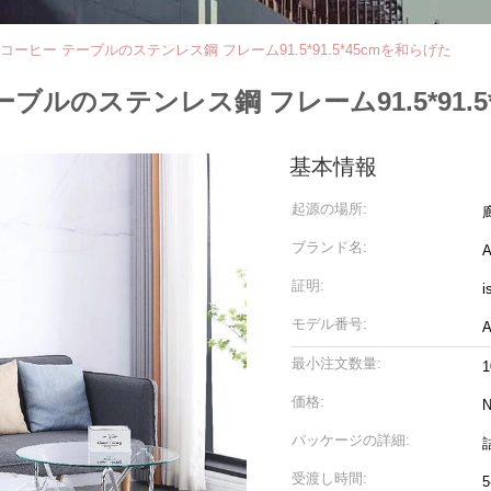
のコーヒー テーブルのステンレス鋼 フレーム91.5*91.5*45cmを和らげた
ーブルのステンレス鋼 フレーム91.5*91.5
基本情報
起源の場所:
ブランド名:
A
証明:
i
モデル番号:
A
最小注文数量:
1
価格:
N
パッケージの詳細:
受渡し時間: