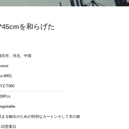
*45cmを和らげた
廊坊市、河北、中国
unze
so-9001
YZ-T060
00Pcs
egotiable
詰まる輸出のための特別なカートンそして木の箱
5-15営業日