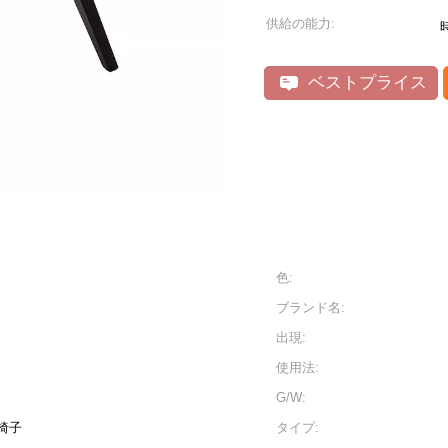
供給の能力:
ベストプライス
色:
ブランド名:
出現:
使用法:
G/W:
椅子
タイプ: