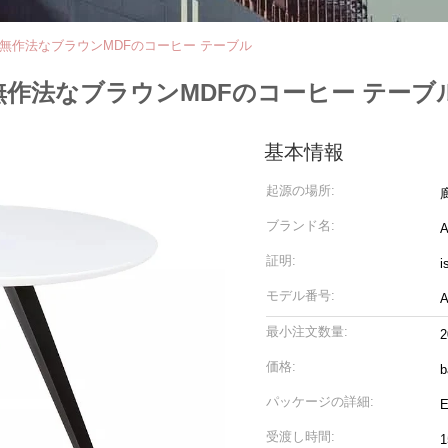
木の無作法なブラウンMDFのコーヒー テーブル
木の無作法なブラウンMDFのコーヒー テーブ
基本情報
起源の場所:
ブランド名:
A
証明:
i
モデル番号:
A
最小注文数量:
価格:
b
パッケージの詳細:
受渡し時間: