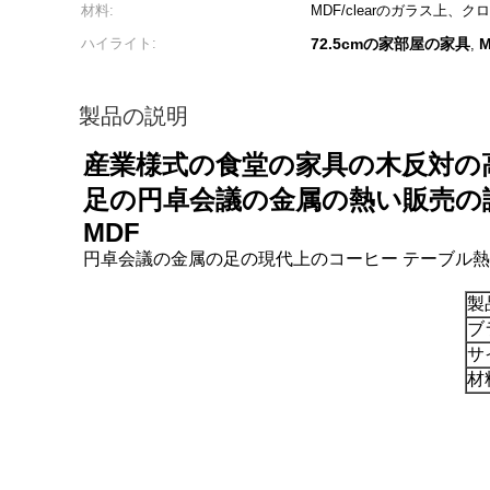
材料:
MDF/clearのガラス上、ク
ハイライト:
72.5cmの家部屋の家具
,
製品の説明
産業様式の食堂の家具の木反対の
足の円卓会議の金属の熱い販売の
MDF
円卓会議の金属の足の現代上のコーヒー テーブル熱
製
ブ
サ
材