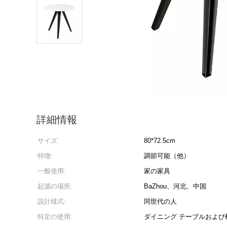
詳細情報
サイズ:
80*72.5cm
特徴:
調節可能（他）
一般使用:
家の家具
起源の場所:
BaZhou、河北、中国
設計様式:
同世代の人
特定の使用:
ダイニング テーブルおよび