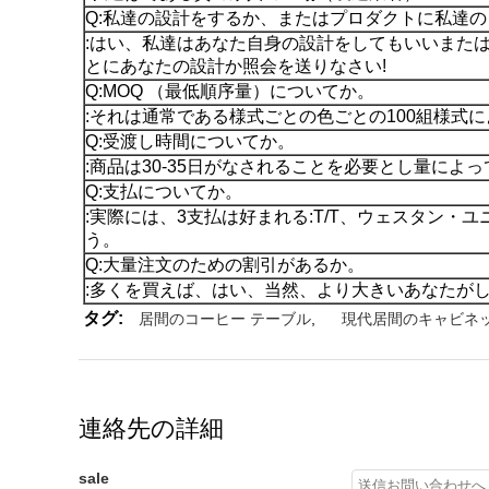
Q:私達の設計をするか、またはプロダクトに私達
:はい、私達はあなた自身の設計をしてもいいまたはあ
とにあなたの設計か照会を送りなさい!
Q:MOQ （最低順序量）についてか。
:それは通常である様式ごとの色ごとの100組様式
Q:受渡し時間についてか。
:商品は30-35日がなされることを必要とし量に
Q:支払についてか。
:実際には、3支払は好まれる:T/T、ウェスタン・ユニ
う。
Q:大量注文のための割引があるか。
:多くを買えば、はい、当然、より大きいあなたが
タグ:
居間のコーヒー テーブル
,
現代居間のキャビネ
連絡先の詳細
sale