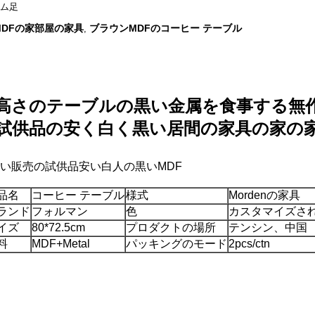
ロム足
MDFの家部屋の家具
ブラウンMDFのコーヒー テーブル
,
高さのテーブルの黒い金属を食事する無
試供品の安く白く黒い居間の家具の家の家
い販売の試供品安い白人の黒いMDF
品名
コーヒー テーブル
様式
Mordenの家具
ランド
フォルマン
色
カスタマイズさ
イズ
80*72.5cm
プロダクトの場所
テンシン、中国
料
MDF+Metal
パッキングのモード
2pcs/ctn