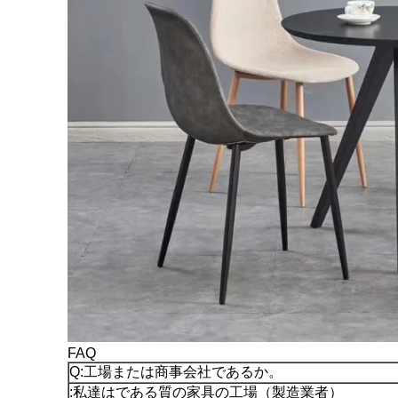
FAQ
Q:工場または商事会社であるか。
:私達はである質の家具の工場（製造業者）