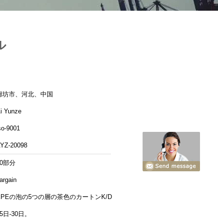
ル
廊坊市、河北、中国
i Yunze
so-9001
YZ-20098
20部分
argain
EPEの泡の5つの層の茶色のカートンK/D
15日-30日。