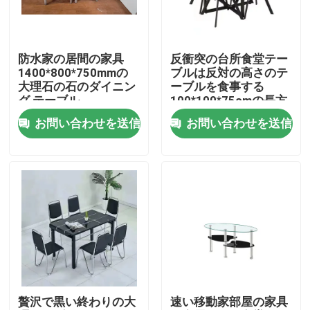
製品
防水家の居間の家具
反衝突の台所食堂テー
1400*800*750mmの
ブルは反対の高さのテ
家部屋の家具
大理石の石のダイニン
ーブルを食事する
グ テーブル
100*100*75cmの長方
形を置いた
お問い合わせを送信
お問い合わせを送信
居間の家具
食堂の家具
注文TVのキャビネット
バー スツールの椅子
贅沢で黒い終わりの大
速い移動家部屋の家具
注文のコーヒー テーブル