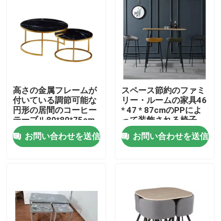
高さの金属フレームが
スペース節約のファミ
付いている調節可能な
リー・ルームの家具46
円形の居間のコーヒー
* 47 * 87cmのPPによ
テーブル80*80*75cm
って装飾される椅子
お問い合わせを送信
お問い合わせを送信
ホーム
企業情報
接触