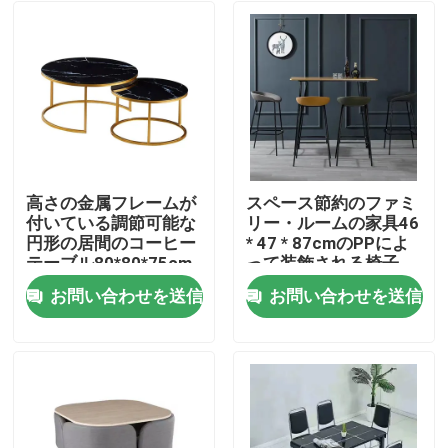
高さの金属フレームが
スペース節約のファミ
付いている調節可能な
リー・ルームの家具46
円形の居間のコーヒー
* 47 * 87cmのPPによ
テーブル80*80*75cm
って装飾される椅子
お問い合わせを送信
お問い合わせを送信
ホーム
企業情報
接触