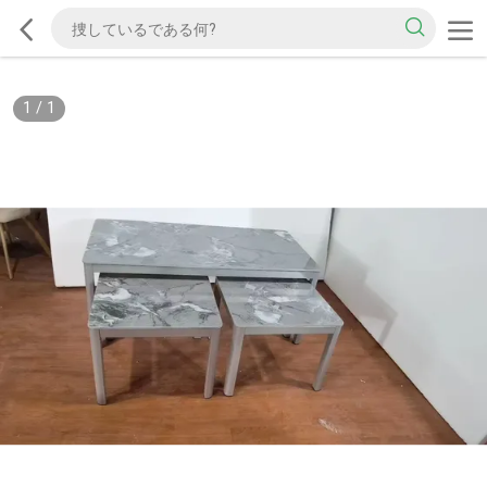
1
/
1