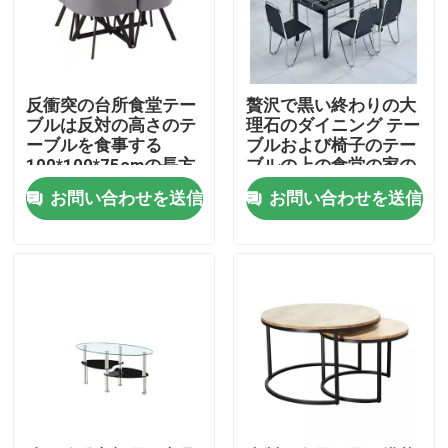
製品
反衝突の台所食堂テー
贅沢で黒い終わりの大
家部屋の家具
ブルは反対の高さのテ
理石のダイニング テー
ーブルを食事する
ブルおよび椅子のテー
100*100*75cmの長方
ブルの上の食堂の家の
居間の家具
形を置いた
家具
お問い合わせを送信
お問い合わせを送信
食堂の家具
注文TVのキャビネット
バー スツールの椅子
注文のコーヒー テーブル